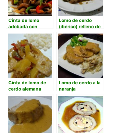
Cinta de lomo
Lomo de cerdo
adobada con
(ibérico) relleno de
salteado de setas y
jamón serrano,
salsa teriyaki.
queso y huevos.
Cinta de lomo de
Lomo de cerdo a la
cerdo alemana
naranja
salteada con piña
en la cocina
francesa de una
española