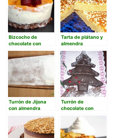
Bizcocho de
Tarta de plátano y
chocolate con
almendra
helado de yogur y
melocotón
Turrón de Jijona
Turrón de
con almendra
chocolate con
tostada
almendra “Pino
nevado”