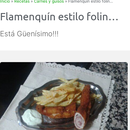
Inicio
»
Recetas
»
Carnes y guisos
»
Flamenquín estilo folin…
Flamenquín estilo folin…
Está Güenísimo!!!