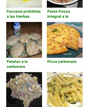
Foccacia prohibida
Pasta fresca
a las hierbas
integral a la
provenzales con
carbonara (receta
topping de cebolla
italiana)
caramelizada al
oporto
Patatas a la
Pizza carbonara
carbonara