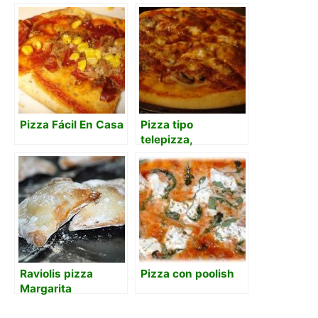
toque personal
Pizza Fácil En Casa
Pizza tipo
telepizza,
pizzamóvil, pizza
hut, dominos…
Raviolis pizza
Pizza con poolish
Margarita