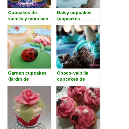
Cupcakes de
Daisy cupcakes
vainilla y mora con
(cupcakes
buttercream de
margarita)
mora
Garden cupcakes
Choco-vainilla
(jardín de
cupcakes de
cupcakes)
pascua