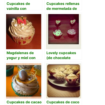
Cupcakes de
Cupcakes rellenas
vainilla con
de mermelada de
merengue suizo
arándanos con
buttercream al
aroma de
frambuesa
Magdalenas de
Lovely cupcakes
yogur y miel con
(de chocolate
buttercream de
blanco y crema de
vainilla
queso)
Cupcakes de cacao
Cupcakes de coco