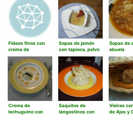
Fideos finos con
Sopas de jamón
Sopas de a
crema de
con tapioca, polvo
abuela
espinacas y foie
de jamón y
crujiente
Crema de
Saquitos de
Vieiras c
lechuguino con
langostinos con
de Ajos y C
bacalao
crema de azafrán
Aroma de V