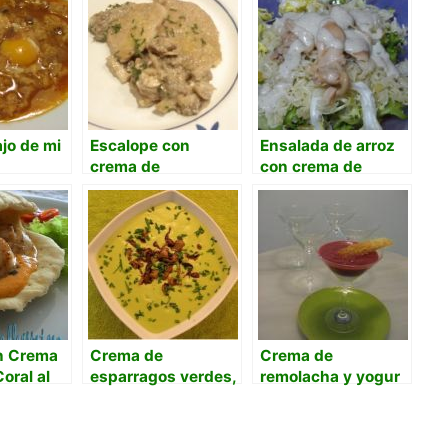
jo de mi
Escalope con
Ensalada de arroz
crema de
con crema de
champiñones
berberechos
on Crema
Crema de
Crema de
oral al
esparragos verdes,
remolacha y yogur
ainilla
fashion cook
y oblea de
parmesano.