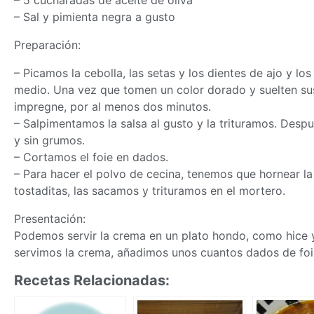
– 5 cucharadas de aceite de oliva
– Sal y pimienta negra a gusto
Preparación:
– Picamos la cebolla, las setas y los dientes de ajo y lo
medio. Una vez que tomen un color dorado y suelten su
impregne, por al menos dos minutos.
– Salpimentamos la salsa al gusto y la trituramos. De
y sin grumos.
– Cortamos el foie en dados.
– Para hacer el polvo de cecina, tenemos que hornear l
tostaditas, las sacamos y trituramos en el mortero.
Presentación:
Podemos servir la crema en un plato hondo, como hice yo,
servimos la crema, añadimos unos cuantos dados de foie
Recetas Relacionadas: