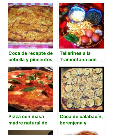
Coca de recapte de
Tallarines a la
cebolla y pimientos
Tramontana con
asados
butifarra.
Pizza con masa
Coca de calabacín,
madre natural de
berenjena y
uva
cebolla. con receta