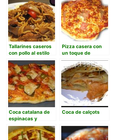
de la masa
Tallarines caseros
Pizza casera con
con pollo al estilo
un toque de
chino
Bruschetta de Oil &
Vinegar
Coca catalana de
Coca de calçots
espinacas y
parmesano