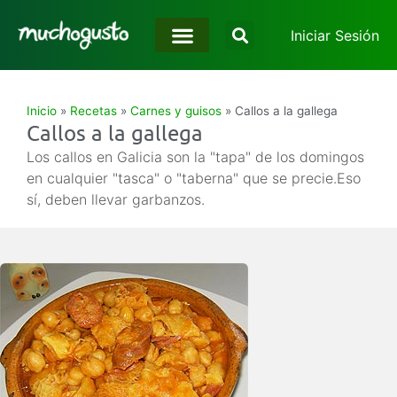
Iniciar Sesión
Inicio
»
Recetas
»
Carnes y guisos
»
Callos a la gallega
Callos a la gallega
Los callos en Galicia son la "tapa" de los domingos
en cualquier "tasca" o "taberna" que se precie.Eso
sí, deben llevar garbanzos.