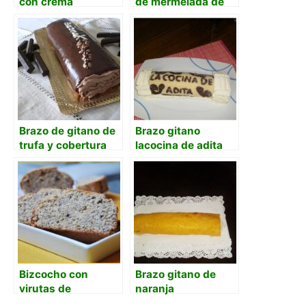
con crema
de mermelada de
mascarpone al
cerezas
limón
Brazo de gitano de
Brazo gitano
trufa y cobertura
lacocina de adita
de chocolate
Bizcocho con
Brazo gitano de
virutas de
naranja
chocolate y polvo