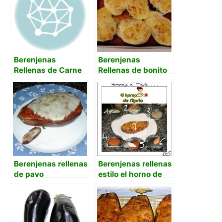
Berenjenas
Berenjenas
Rellenas de Carne
Rellenas de bonito
Picada y crema de
Patata y Pulpa Al
Horno
Berenjenas rellenas
Berenjenas rellenas
de pavo
estilo el horno de
maría