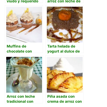
viudo y requerido
arroz con leche de
en amores
coco, natillas y
guarapo
Muffins de
Tarta helada de
chocolate con
yogurt al dulce de
espuma de café
leche y naranja
con leche y
cristales de canela.
Arroz con leche
Piña asada con
tradicional con
crema de arroz con
arroz escaldado en
leche