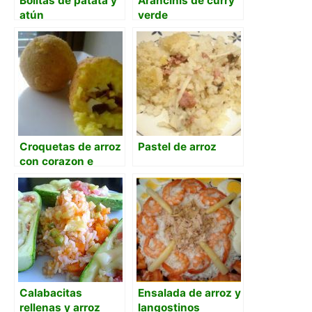
Bolitas de patata y
Arancinis de curry
atún
verde
Croquetas de arroz
Pastel de arroz
con corazon e
mozzarella y
salchicha
Calabacitas
Ensalada de arroz y
rellenas y arroz
langostinos