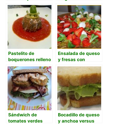
mexicana
Pastelito de
Ensalada de queso
boquerones relleno
y fresas con
de arroz y
vinagreta de miel
alcachofas al
perfume de limon
con corazon blando
de ricotta
Sándwich de
Bocadillo de queso
tomates verdes
y anchoa versus
fritos, bacón,
ensalada cesar