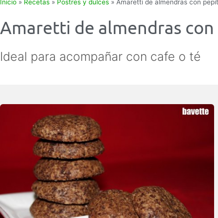
Inicio
»
Recetas
»
Postres y dulces
»
Amaretti de almendras con pepi
Amaretti de almendras con 
Ideal para acompañar con cafe o té