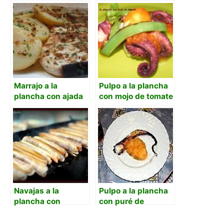
vinagreta de lima
aroma de albariño
Marrajo a la
Pulpo a la plancha
plancha con ajada
con mojo de tomate
y cachelos
Navajas a la
Pulpo a la plancha
plancha con
con puré de
vinagreta de ajo y
pimentón
orégano