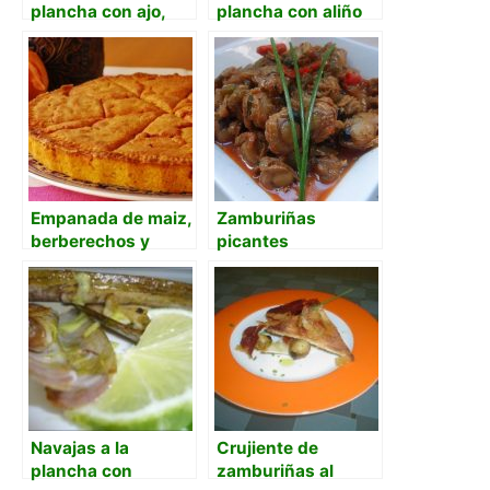
plancha con ajo,
plancha con aliño
perejil y limón
de ajo y Ribeiro
Empanada de maiz,
Zamburiñas
berberechos y
picantes
zamburiñas
Navajas a la
Crujiente de
plancha con
zamburiñas al