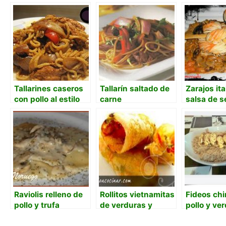
Tallarines caseros
Tallarín saltado de
Zarajos it
con pollo al estilo
carne
salsa de s
chino
toques ori
(espagueti
Raviolis relleno de
Rollitos vietnamitas
Fideos ch
pollo y trufa
de verduras y
pollo y ver
langostinos.
wok