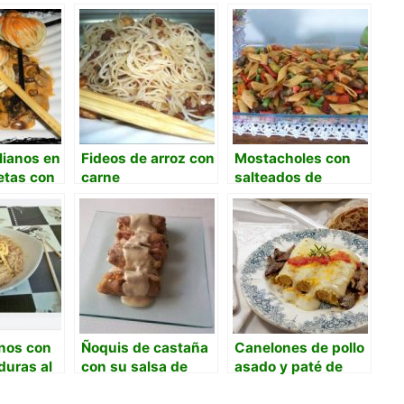
alianos en
Fideos de arroz con
Mostacholes con
etas con
carne
salteados de
entales..
verduras en salsa
s )
de soja
inos con
Ñoquis de castaña
Canelones de pollo
duras al
con su salsa de
asado y paté de
ceps y brunoise de
boletus