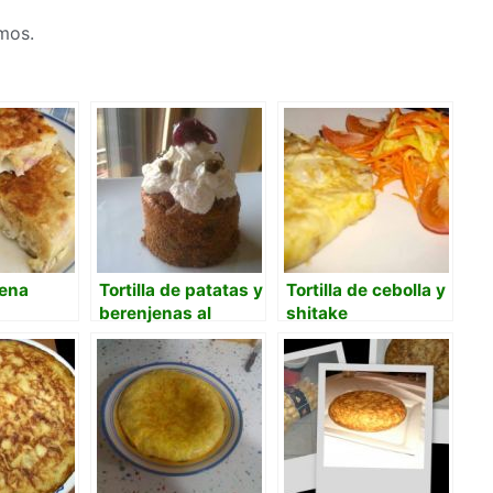
mos.
lena
Tortilla de patatas y
Tortilla de cebolla y
berenjenas al
shitake
cacao