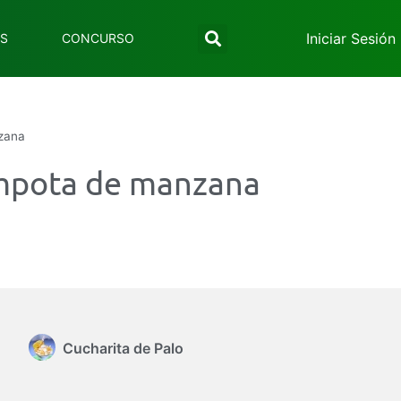
Iniciar Sesión
ES
CONCURSO
nzana
compota de manzana
Cucharita de Palo