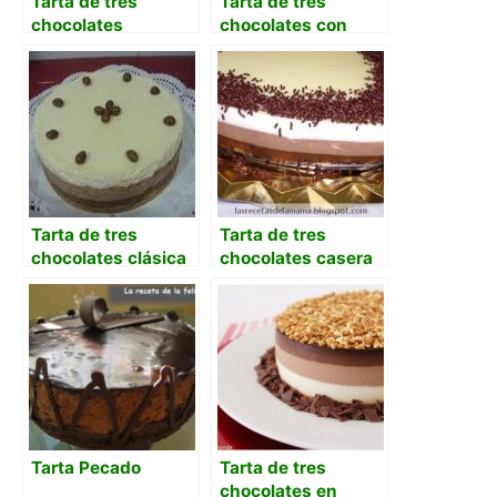
Tarta de tres
Tarta de tres
chocolates
chocolates con
premiada con base
base de pasta brisa
de galletas María
Tarta de tres
Tarta de tres
chocolates clásica
chocolates casera
con base de galleta
paso a paso
Tarta Pecado
Tarta de tres
chocolates en