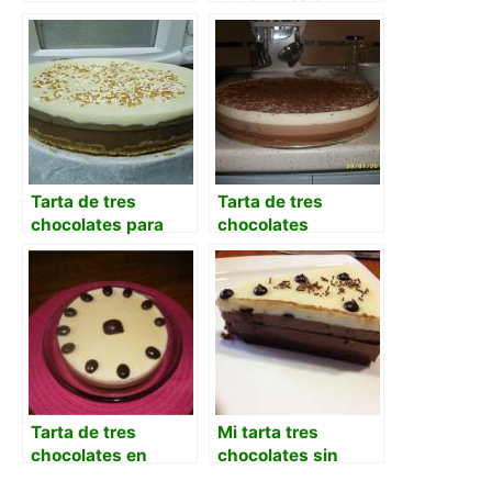
Thermomix con
crocanti de
almendra
Tarta de tres
Tarta de tres
chocolates para
chocolates
molde grande
decorada con hojas
de chocolate
Tarta de tres
Mi tarta tres
chocolates en
chocolates sin
Thermomix con
gluten