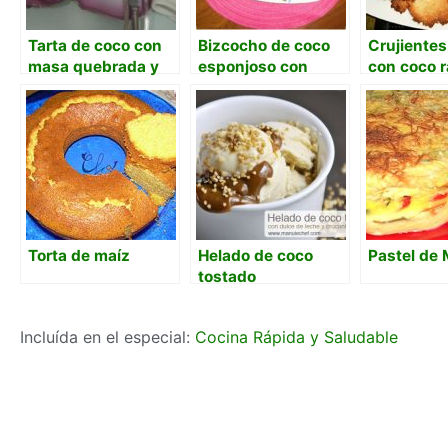
Tarta de coco con
Bizcocho de coco
Crujientes
masa quebrada y
esponjoso con
con coco r
crema de coco
maicena y aroma
de coco
Torta de maíz
Helado de coco
Pastel de 
tostado
Incluída en el especial:
Cocina Rápida y Saludable