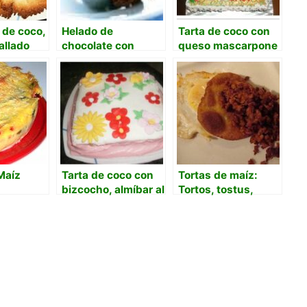
 de coco,
Helado de
Tarta de coco con
allado
chocolate con
queso mascarpone
almidón de maíz y
vainilla
Maíz
Tarta de coco con
Tortas de maíz:
bizcocho, almíbar al
Tortos, tostus,
ron y crema de
talos….
queso