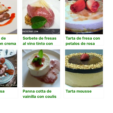
 de
Sorbete de fresas
Tarta de fresa con
on crema
al vino tinto con
petalos de rosa
nueces y queso
parmesano.
esa
Panna cotta de
Tarta mousse
vainilla con coulis
de fresa