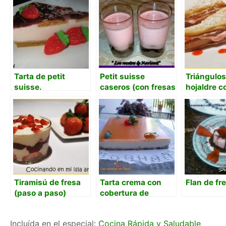
Tarta de petit
Petit suisse
Triángulos
suisse.
caseros (con fresas
hojaldre c
frescas)
de fresas
Tiramisú de fresa
Tarta crema con
Flan de fr
(paso a paso)
cobertura de
macedonia de
frutas
Incluída en el especial:
Cocina Rápida y Saludable