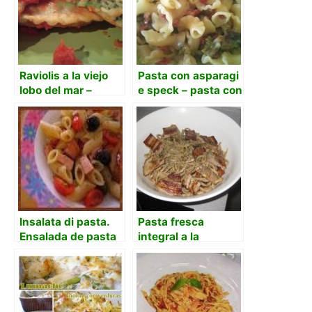
Raviolis a la viejo
Pasta con asparagi
lobo del mar –
e speck – pasta con
ravioli alla vecchio
espárragos y speck
lupo di mare
Insalata di pasta.
Pasta fresca
Ensalada de pasta
integral a la
carbonara (receta
italiana)