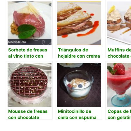
Sorbete de fresas
Triángulos de
Muffins d
al vino tinto con
hojaldre con crema
chocolate
nueces y queso
de fresas
espuma de
parmesano.
con leche 
cristales 
Mousse de fresas
Minitocinillo de
Copas de 
con chocolate
cielo con espuma
con gelati
negro
de leche
merengada