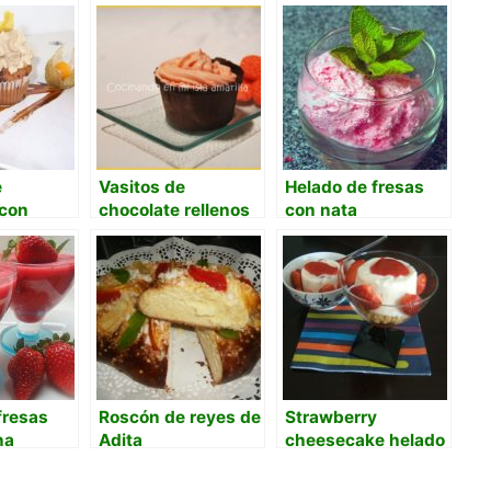
e
Vasitos de
Helado de fresas
 con
chocolate rellenos
con nata
 café
de mousse de
y
fresas Tagada
de canela.
fresas
Roscón de reyes de
Strawberry
na
Adita
cheesecake helado
con salsa de
fresas.