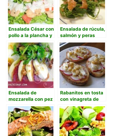
Ensalada César con
Ensalada de rúcula,
pollo a la plancha y
salmón y peras
aliño de limón
Ensalada de
Rabanitos en tosta
mozzarella con pez
con vinagreta de
espada ahumado y
miel y nueces de
tomates
macadamia
caramelizados