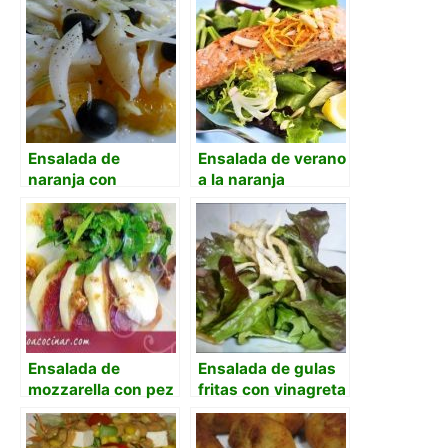
vinagreta de
maracuyá.
Ensalada de
Ensalada de verano
naranja con
a la naranja
bacalao asado y
aceitunas.
Ensalada de
Ensalada de gulas
mozzarella con pez
fritas con vinagreta
espada ahumado y
de ajo
tomates