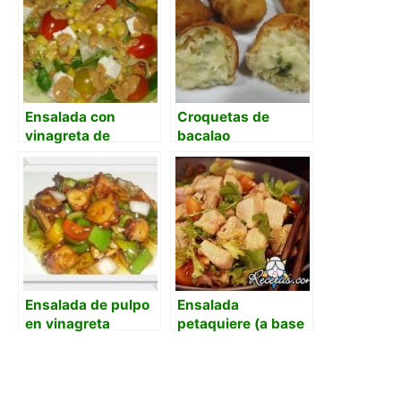
caramelizados
Ensalada con
Croquetas de
vinagreta de
bacalao
tomáte
Ensalada de pulpo
Ensalada
en vinagreta
petaquiere (a base
de bacalao)