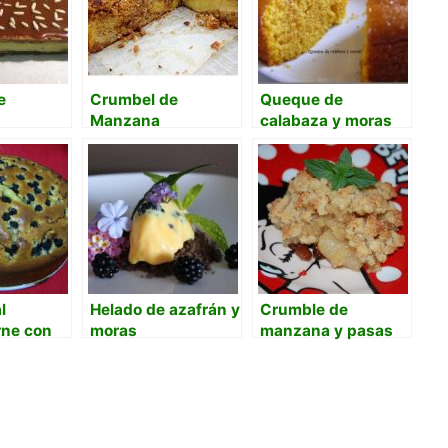
e
Crumbel de
Queque de
Manzana
calabaza y moras
l
Helado de azafrán y
Crumble de
ne con
moras
manzana y pasas