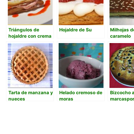
Triángulos de
Hojaldre de Su
Milhojas d
hojaldre con crema
caramelo
de fresas
Tarta de manzana y
Helado cremoso de
Bizcocho a
nueces
moras
marcaspor
moras