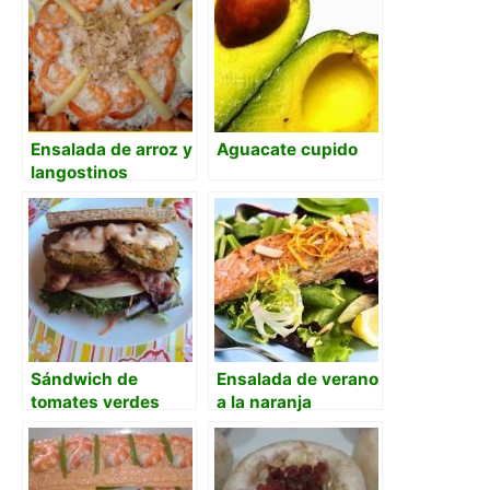
wasabi
Ensalada de arroz y
Aguacate cupido
langostinos
Sándwich de
Ensalada de verano
tomates verdes
a la naranja
fritos, bacón,
mozzarella, brotes
de lechuga y salta