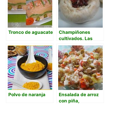
tártara.
Tronco de aguacate
Champiñones
cultivados. Las
nuevas tecnologías
en la tradición.
Polvo de naranja
Ensalada de arroz
con piña,
langostinos y
mahonesa