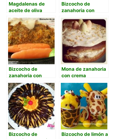
Magdalenas de
Bizcocho de
aceite de oliva
zanahoria con
harina integral y
canela
Bizcocho de
Mona de zanahoria
zanahoria con
con crema
nueces y glaseado
mascarpone al
de queso crema
limón
Bizcocho de
Bizcocho de limón a