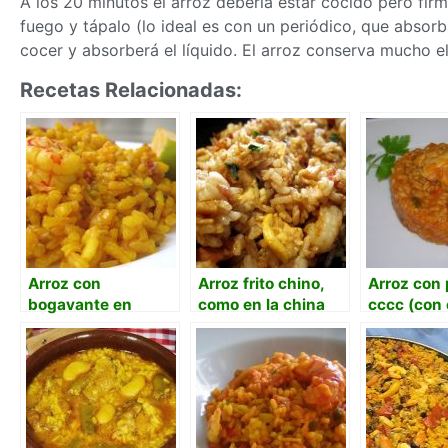
A los 20 minutos el arroz debería estar cocido pero firm
fuego y tápalo (lo ideal es con un periódico, que absor
cocer y absorberá el líquido. El arroz conserva mucho el
Recetas Relacionadas:
Arroz con
Arroz frito chino,
Arroz con 
bogavante en
como en la china
cccc (con 
sartén de casa
comino, cu
cúrcuma)