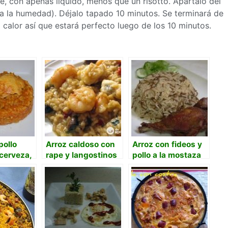
e, con apenas líquido, menos que un risotto. Apártalo del
ba la humedad). Déjalo tapado 10 minutos. Se terminará de
 calor así que estará perfecto luego de los 10 minutos.
pollo
Arroz caldoso con
Arroz con fideos y
cerveza,
rape y langostinos
pollo a la mostaza
lantro y