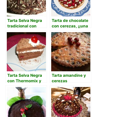
Tarta Selva Negra
Tarta de chocolate
tradicional con
con cerezas, ¡¡una
cerezas y
lujuria!!
chocolate negro
Tarta Selva Negra
Tarta amandine y
con Thermomix y
cerezas
licor Kirsch