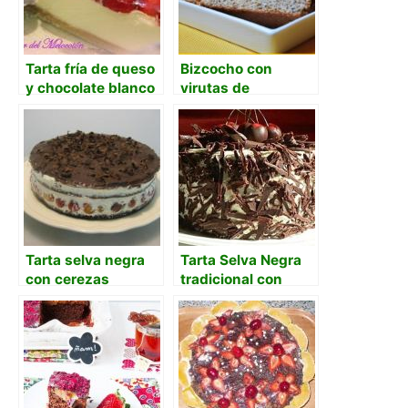
Tarta fría de queso
Bizcocho con
y chocolate blanco
virutas de
con cerezas a la
chocolate y polvo
gelatina de kirsch
de naranja
Tarta selva negra
Tarta Selva Negra
con cerezas
tradicional con
cerezas y
chocolate negro