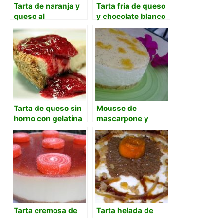
Tarta de naranja y
Tarta fría de queso
queso al
y chocolate blanco
microondas
con cerezas a la
gelatina de kirsch
Tarta de queso sin
Mousse de
horno con gelatina
mascarpone y
de naranja
limón con confitura
de pensamientos y
cítricos
Tarta cremosa de
Tarta helada de