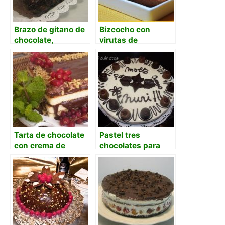
Brazo de gitano de
Bizcocho con
chocolate,
virutas de
mandarina y rosas
chocolate y polvo
de naranja
Tarta de chocolate
Pastel tres
con crema de
chocolates para
naranja amarga
cumpleaños