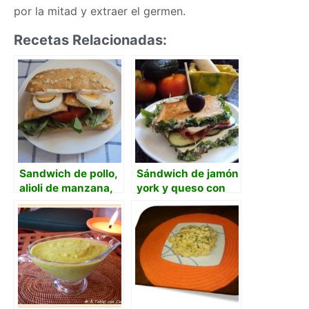
por la mitad y extraer el germen.
Recetas Relacionadas:
Sandwich de pollo,
Sándwich de jamón
alioli de manzana,
york y queso con
tomate, rúcula y
pepino, manzana y
huevo duro.
alioli.