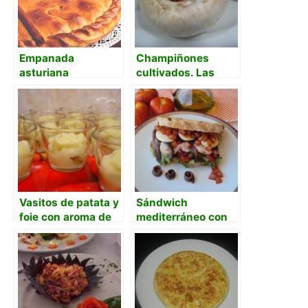
Empanada
Champiñones
asturiana
cultivados. Las
nuevas tecnologías
en la tradición.
Vasitos de patata y
Sándwich
foie con aroma de
mediterráneo con
trufa
pan casero, pulpo y
anchoas