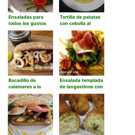
Ensaladas para
Tortilla de patatas
todos los gustos
con cebolla al
microondas
Bocadillo de
Ensalada templada
calamares a la
de langostinos con
plancha con
jamón ibérico,
cebolla
verduras en
caramelizada y
tempura y salsa
mahonesa de lima
romesco