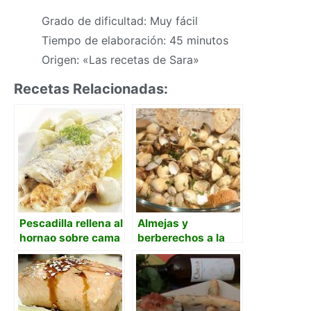
Grado de dificultad: Muy fácil
Tiempo de elaboración: 45 minutos
Origen: «Las recetas de Sara»
Recetas Relacionadas:
Pescadilla rellena al
Almejas y
hornao sobre cama
berberechos a la
de patata con
cerveza
souflé de
mayonesa y salsa
americana