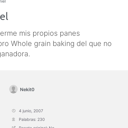
iel
el
cerme mis propios panes
bro Whole grain baking del que no
ganadora.
Nekit0
4 junio, 2007
Palabras: 230
Receta original: No