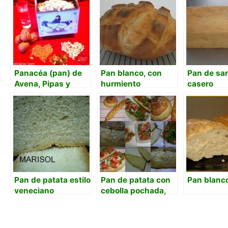
Panacéa (pan) de
Pan blanco, con
Pan de sa
Avena, Pipas y
hurmiento
casero
Nueces
Pan de patata estilo
Pan de patata con
Pan blanc
veneciano
cebolla pochada,
ajo y perejil