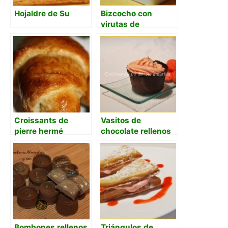
Hojaldre de Su
Bizcocho con
virutas de
chocolate y polvo
de naranja
Croissants de
Vasitos de
pierre hermé
chocolate rellenos
de mousse de
fresas Tagada
Bombones rellenos
Triángulos de