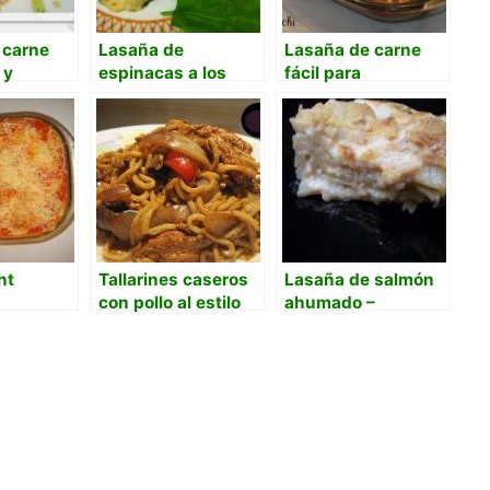
 carne
Lasaña de
Lasaña de carne
 y
espinacas a los
fácil para
de queso
tres quesos
principiantes con
marcas
comerciales
ht
Tallarines caseros
Lasaña de salmón
con pollo al estilo
ahumado –
chino
Lasagne al salmone
affumicato