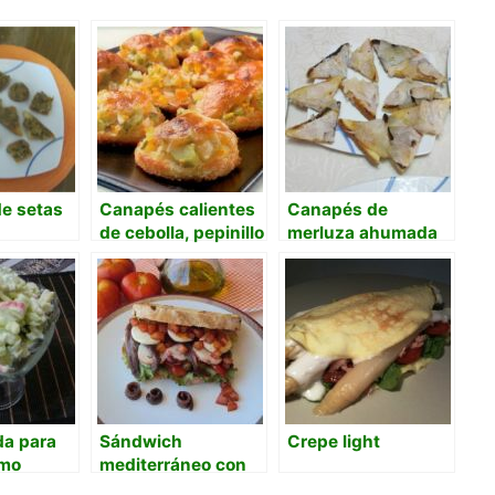
e setas
Canapés calientes
Canapés de
de cebolla, pepinillo
merluza ahumada
y zanahoria
da para
Sándwich
Crepe light
omo
mediterráneo con
pan casero, pulpo y