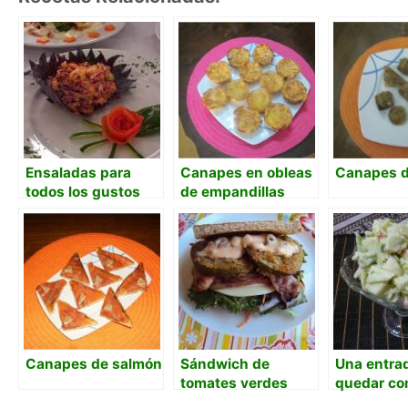
Ensaladas para
Canapes en obleas
Canapes d
todos los gustos
de empandillas
Canapes de salmón
Sándwich de
Una entra
tomates verdes
quedar c
fritos, bacón,
dioses