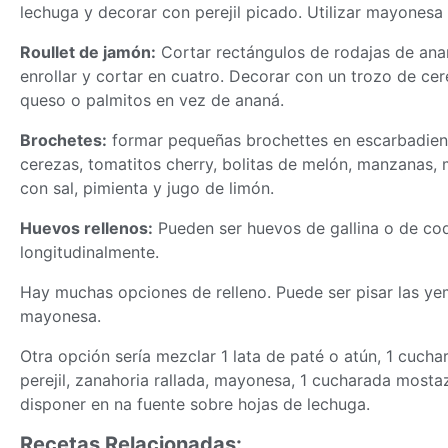
lechuga y decorar con perejil picado. Utilizar mayonesa l
Roullet de jamón:
Cortar rectángulos de rodajas de anan
enrollar y cortar en cuatro. Decorar con un trozo de ce
queso o palmitos en vez de ananá.
Brochetes:
formar pequeñas brochettes en escarbadiene
cerezas, tomatitos cherry, bolitas de melón, manzanas,
con sal, pimienta y jugo de limón.
Huevos rellenos:
Pueden ser huevos de gallina o de codo
longitudinalmente.
Hay muchas opciones de relleno. Puede ser pisar las yem
mayonesa.
Otra opción sería mezclar 1 lata de paté o atún, 1 cuch
perejil, zanahoria rallada, mayonesa, 1 cucharada mostaza
disponer en na fuente sobre hojas de lechuga.
Recetas Relacionadas: