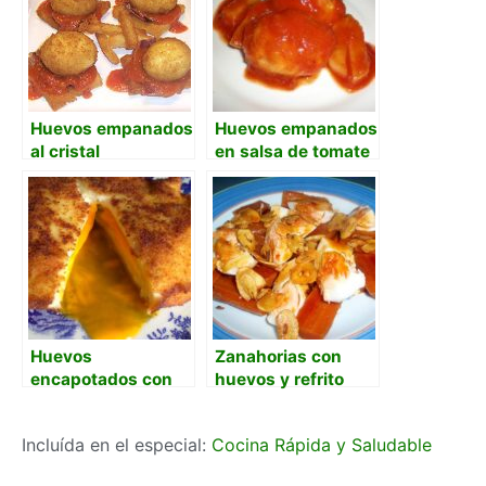
Huevos empanados
Huevos empanados
al cristal
en salsa de tomate
Huevos
Zanahorias con
encapotados con
huevos y refrito
bechamel espesa
(opcion
Incluída en el especial:
Cocina Rápida y Saludable
Thermomix)