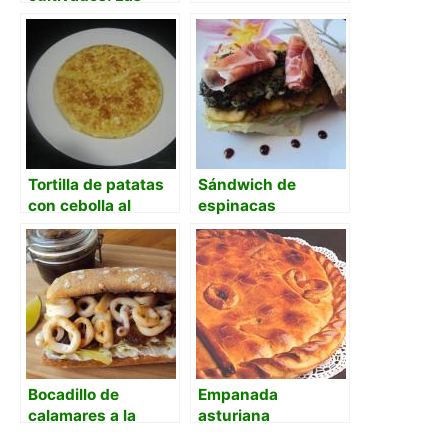
nuevas tecnologías
en la tradición.
Tortilla de patatas
Sándwich de
con cebolla al
espinacas
microondas
salteadas,
berenjena frita y
jamón con hilito de
miel
Bocadillo de
Empanada
calamares a la
asturiana
plancha con