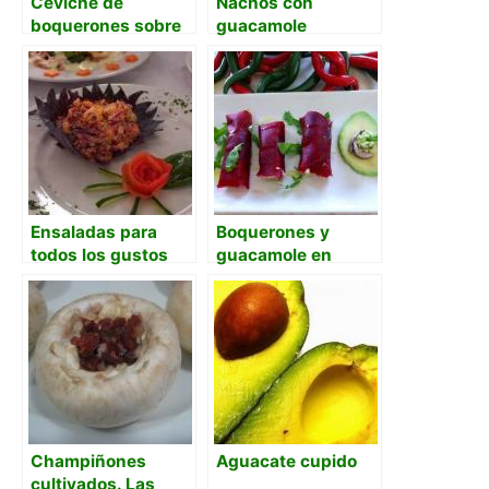
Ceviche de
Nachos con
boquerones sobre
guacamole
tostada de
guacamole
Ensaladas para
Boquerones y
todos los gustos
guacamole en
canelones de
remolacha
Champiñones
Aguacate cupido
cultivados. Las