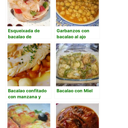
Esqueixada de
Garbanzos con
bacalao de
bacalao al ajo
Agramunt
arriero
Bacalao confitado
Bacalao con Miel
con manzana y
piñones.