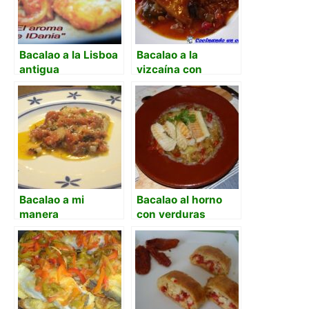
Bacalao a la Lisboa
Bacalao a la
antigua
vizcaína con
pimiento choricero
en pulpa
Bacalao a mi
Bacalao al horno
manera
con verduras
confitadas