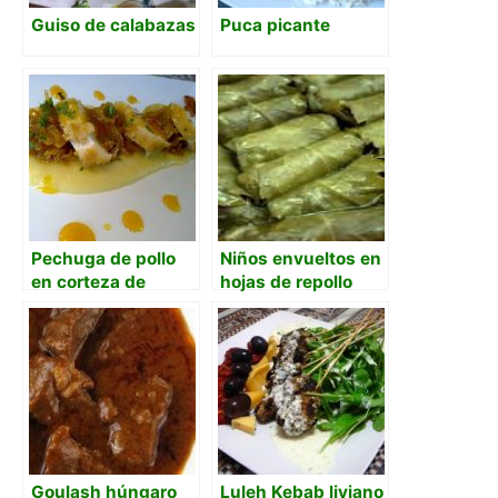
Guiso de calabazas
Puca picante
Pechuga de pollo
Niños envueltos en
en corteza de
hojas de repollo
citricos, con cebolla
confitada a la
naranja, crema de
patatas y salsa de
naranja y miel
Goulash húngaro
Luleh Kebab liviano