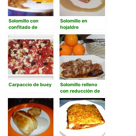
Solomillo con
Solomillo en
confitado de
hojaldre
naranja, zanahoria
e higos
Carpaccio de buey
Solomillo relleno
con reducción de
naranja y coñac