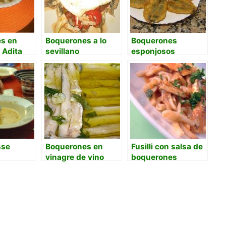
s en
Boquerones a lo
Boquerones
 Adita
sevillano
esponjosos
sse
Boquerones en
Fusilli con salsa de
vinagre de vino
boquerones
blanco