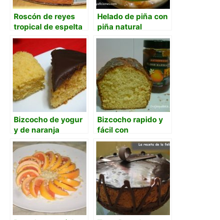
Roscón de reyes
Helado de piña con
tropical de espelta
piña natural
2.0
caramelizada y
láminas de
almendra, receta
Bizcocho de yogur
Bizcocho rapido y
y de naranja
fácil con
mermelada de
naranja amarga