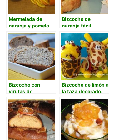
Mermelada de
Bizcocho de
naranja y pomelo.
naranja fácil
Amarga y dulce
Bizcocho con
Bizcocho de limón a
virutas de
la taza decorado.
chocolate y polvo
Bizcocho jirafa.
de naranja