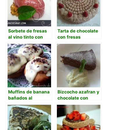
Sorbete de fresas
Tarta de chocolate
al vino tinto con
con fresas
nueces y queso
parmesano.
Muffins de banana
Bizcocho azafran y
bañados al
chocolate con
chocolate blanco
crema de menta
con queso crema