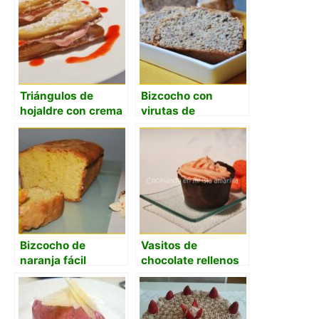
Triángulos de
Bizcocho con
hojaldre con crema
virutas de
de fresas
chocolate y polvo
de naranja
Bizcocho de
Vasitos de
naranja fácil
chocolate rellenos
de mousse de
fresas Tagada