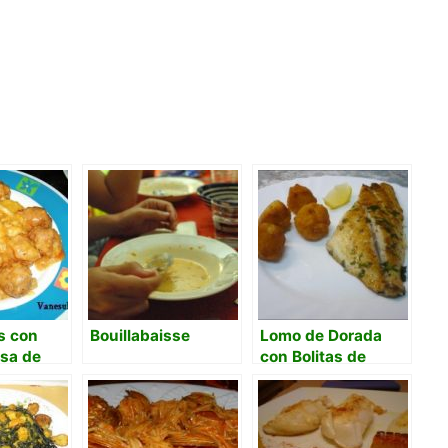
s con
Bouillabaisse
Lomo de Dorada
lsa de
con Bolitas de
Arroz & Gambas