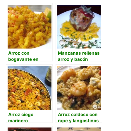
Arroz con
Manzanas rellenas
bogavante en
arroz y bacón
sartén de casa
Arroz ciego
Arroz caldoso con
marinero
rape y langostinos