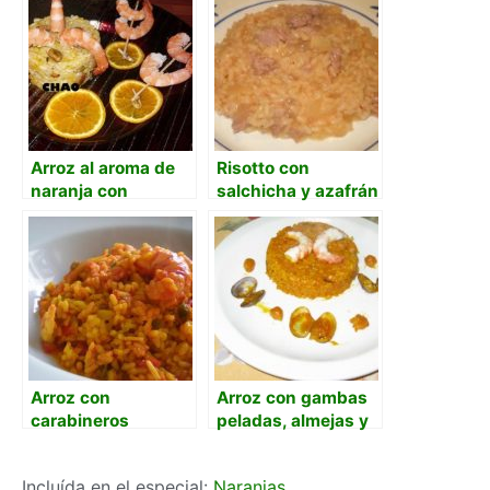
Arroz al aroma de
Risotto con
naranja con
salchicha y azafrán
delicias del mar.
Arroz con
Arroz con gambas
carabineros
peladas, almejas y
garbanzos
Incluída en el especial:
Naranjas