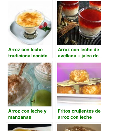
en amores
leche
Arroz con leche
Arroz con leche de
tradicional cocido
avellana + jalea de
directamente en la
canela y
leche
cardamomo
Arroz con leche y
Fritos crujientes de
manzanas
arroz con leche
sobre crema
espumosa de